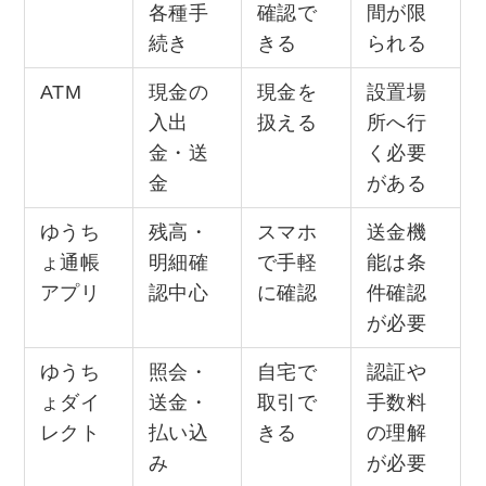
各種手
確認で
間が限
続き
きる
られる
ATM
現金の
現金を
設置場
入出
扱える
所へ行
金・送
く必要
金
がある
ゆうち
残高・
スマホ
送金機
ょ通帳
明細確
で手軽
能は条
アプリ
認中心
に確認
件確認
が必要
ゆうち
照会・
自宅で
認証や
ょダイ
送金・
取引で
手数料
レクト
払い込
きる
の理解
み
が必要