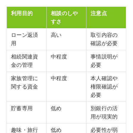
利用目的
相談のしや
注意点
すさ
ローン返済
高い
取引内容の
用
確認が必要
相続関連資
中程度
事情説明が
金の管理
必要
家族管理に
中程度
本人確認や
関する資金
権限確認が
必要
貯蓄専用
低め
別銀行の活
用が現実的
趣味・旅行
低め
必要性が弱