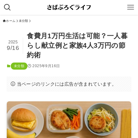
ホーム
未分類
食費月1万円生活は可能？一人暮
2025
らし献立例と家族4人3万円の節
9/16
約術
2025年9月16日
未分類
当ページのリンクには広告が含まれています。