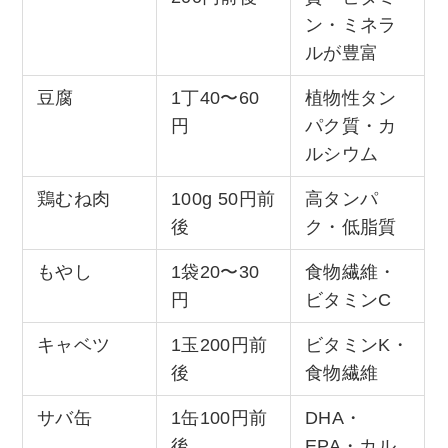
ン・ミネラ
ルが豊富
豆腐
1丁40〜60
植物性タン
円
パク質・カ
ルシウム
鶏むね肉
100g 50円前
高タンパ
後
ク・低脂質
もやし
1袋20〜30
食物繊維・
円
ビタミンC
キャベツ
1玉200円前
ビタミンK・
後
食物繊維
サバ缶
1缶100円前
DHA・
後
EPA・カル