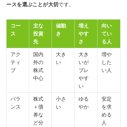
ースを選ぶことが大切
です。
コー
主な
値動
増え
向い
ス
投資
き
やす
てい
先
さ
る人
アク
国内
大き
大き
増や
ティ
外の
い
いが
した
ブ
株式
ブレ
い人
中心
やす
い
バラ
株式
小さ
ゆる
安定
ンス
＋債
い
やか
を求
券な
める
ど分
人