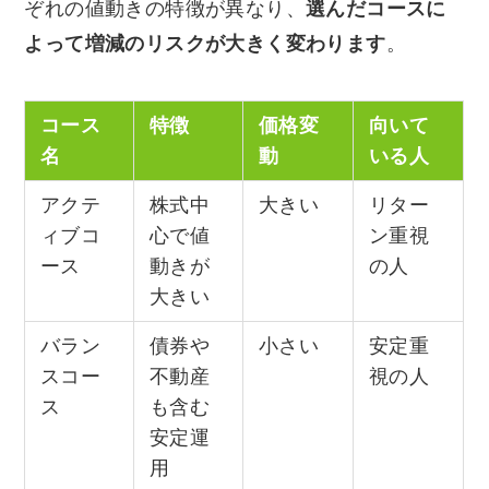
ぞれの値動きの特徴が異なり、
選んだコースに
よって増減のリスクが大きく変わります
。
コース
特徴
価格変
向いて
名
動
いる人
アクテ
株式中
大きい
リター
ィブコ
心で値
ン重視
ース
動きが
の人
大きい
バラン
債券や
小さい
安定重
スコー
不動産
視の人
ス
も含む
安定運
用