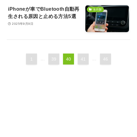
iPhoneが車でBluetooth自動再
未分類
生される原因と止める方法5選
2025年9月9日
1
...
39
40
41
...
46