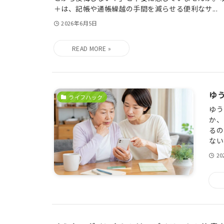
＋は、記帳や通帳繰越の手間を減らせる便利なサ...
2026年6月5日
ゆ
ライフハック
ゆう
か、
るの
ない
2