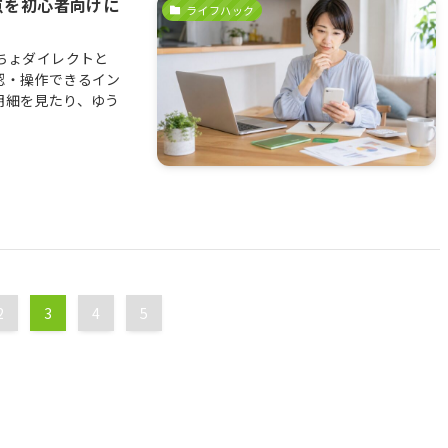
点を初心者向けに
ライフハック
ちょダイレクトと
認・操作できるイン
明細を見たり、ゆう
.
2
3
4
5