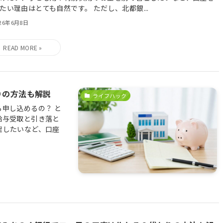
たい理由はとても自然です。 ただし、北都銀...
026年6月8日
りの方法も解説
ライフハック
申し込めるの？ と
給与受取と引き落と
理したいなど、口座