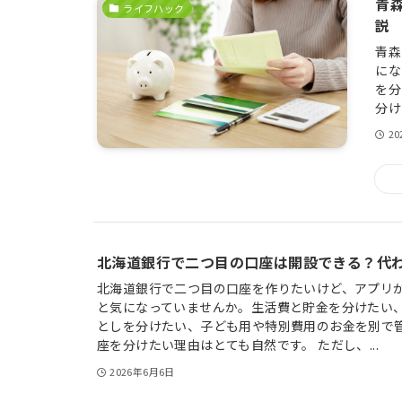
青
ライフハック
説
青森
にな
を分
分け
2
北海道銀行で二つ目の口座は開設できる？代
北海道銀行で二つ目の口座を作りたいけど、アプリ
と気になっていませんか。生活費と貯金を分けたい
としを分けたい、子ども用や特別費用のお金を別で
座を分けたい理由はとても自然です。 ただし、...
2026年6月6日