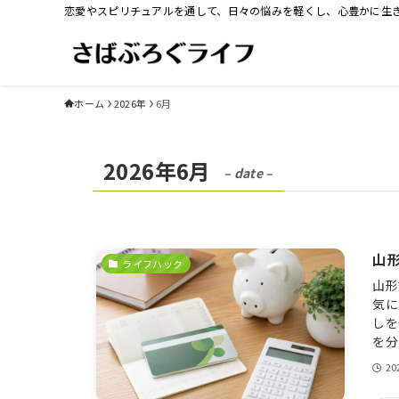
恋愛やスピリチュアルを通して、日々の悩みを軽くし、心豊かに生
ホーム
2026年
6月
2026年6月
– date –
山
ライフハック
山形
気に
しを
を分
2