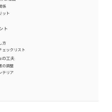
関係
リット
ント
し方
チェックリスト
αの工夫
置の調整
ンテリア