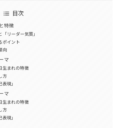
目次
と特徴
と「リーダー気質」
るポイント
傾向
ーマ
日生まれの特徴
し方
己表現」
ーマ
日生まれの特徴
し方
己表現」