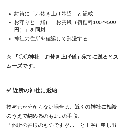
封筒に「お焚き上げ希望」と記載
お守りと一緒に「お賽銭（初穂料100〜500
円）」を同封
神社の住所を確認して郵送する
📩
「〇〇神社 お焚き上げ係」宛てに送るとス
ムーズです。
✅ 近所の神社に返納
授与元が分からない場合は、
近くの神社に相談
のうえで納める
のも1つの手段。
「他所の神様のものですが…」と丁寧に申し出