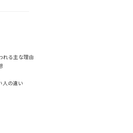
われる主な理由
想
い人の違い