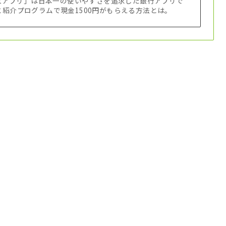
ntアプリ」は日本一の使いやすさを追求した銀行アプリで
紹介プログラムで現金1500円がもらえる方法とは。