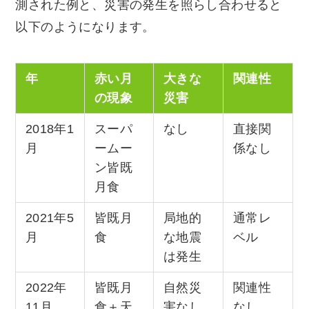
測された例と、災害の発生を照らし合わせると
以下のようになります。
年
赤い月
大きな
関連性
の現象
災害
2018年1
スーパ
なし
直接関
月
ームー
係なし
ン皆既
月食
2021年5
皆既月
局地的
通常レ
月
食
な地震
ベル
は発生
2022年
皆既月
自然災
関連性
11月
食＋天
害なし
なし