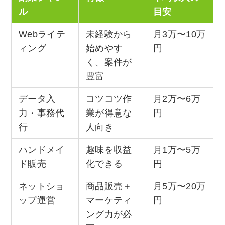
ル
目安
Webライテ
未経験から
月3万〜10万
ィング
始めやす
円
く、案件が
豊富
データ入
コツコツ作
月2万〜6万
力・事務代
業が得意な
円
行
人向き
ハンドメイ
趣味を収益
月1万〜5万
ド販売
化できる
円
ネットショ
商品販売＋
月5万〜20万
ップ運営
マーケティ
円
ング力が必