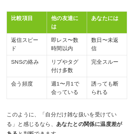
比較項目
他の友達に
あなたには
は
返信スピー
即レス〜数
数日〜未返
ド
時間以内
信
SNSの絡み
リプやタグ
完全スルー
付け多数
会う頻度
週1〜月1で
誘っても断
会っている
られる
このように、「自分だけ雑な扱いを受けてい
る」と感じるなら、
あなたとの関係に温度差が
ある
と判断できます。