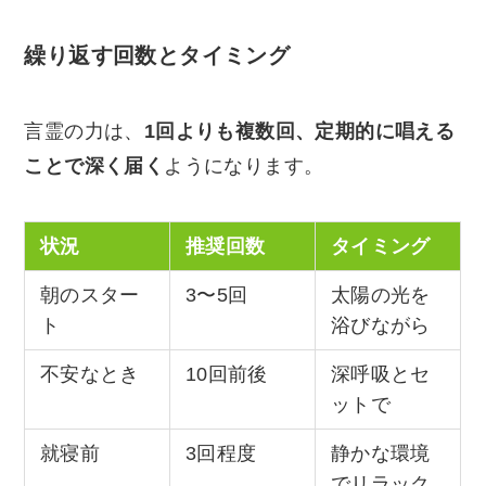
繰り返す回数とタイミング
言霊の力は、
1回よりも複数回、定期的に唱える
ことで深く届く
ようになります。
状況
推奨回数
タイミング
朝のスター
3〜5回
太陽の光を
ト
浴びながら
不安なとき
10回前後
深呼吸とセ
ットで
就寝前
3回程度
静かな環境
でリラック