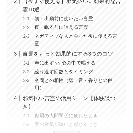
【今すぐ使える】邪気払いに効果的な言
霊10選
朝・出勤前に使いたい言霊
夜・眠る前に唱える言霊
ネガティブな人と会った後に使える言
霊
言霊をもっと効果的にする3つのコツ
声に出す vs 心の中で唱える
繰り返す回数とタイミング
空間との相性（塩・音・香りとの併
用）
邪気払い言霊の活用シーン【体験談つ
き】
職場の人間関係に疲れたとき
家の空気が重いと感じるとき