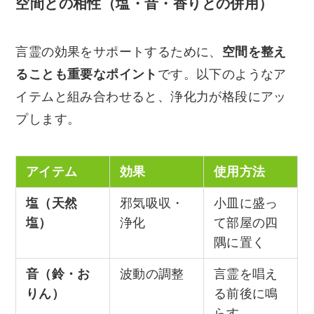
空間との相性（塩・音・香りとの併用）
言霊の効果をサポートするために、
空間を整え
ることも重要なポイント
です。以下のようなア
イテムと組み合わせると、浄化力が格段にアッ
プします。
アイテム
効果
使用方法
塩（天然
邪気吸収・
小皿に盛っ
塩）
浄化
て部屋の四
隅に置く
音（鈴・お
波動の調整
言霊を唱え
りん）
る前後に鳴
らす